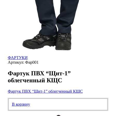
ФАРТУКИ
Артикул: Фар001
Фартук ПВХ “Щит-1”
облегченный КЩС
Фартук ПВХ “Щит-1” облегченный КЩС
В корзину