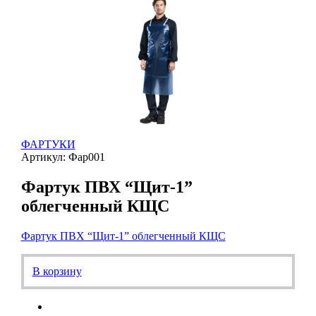
ФАРТУКИ
Артикул: Фар001
Фартук ПВХ “Щит-1”
облегченный КЩС
Фартук ПВХ “Щит-1” облегченный КЩС
В корзину